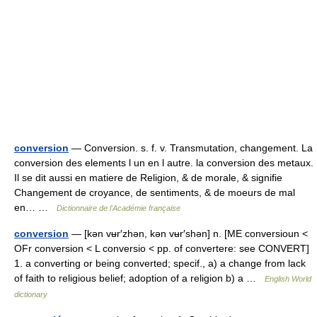
conversion
— Conversion. s. f. v. Transmutation, changement. La
conversion des elements l un en l autre. la conversion des metaux.
Il se dit aussi en matiere de Religion, & de morale, & signifie
Changement de croyance, de sentiments, & de moeurs de mal
en… …
Dictionnaire de l'Académie française
conversion
— [kən vʉr′zhən, kən vʉr′shən] n. [ME conversioun <
OFr conversion < L conversio < pp. of convertere: see CONVERT]
1. a converting or being converted; specif., a) a change from lack
of faith to religious belief; adoption of a religion b) a …
English World
dictionary