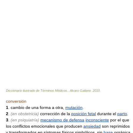
Diccionario ilustrado de Términos Médicos.
.
Alvaro Galiano
.
2010
.
conversión
1
. cambio de una forma a otra,
mutación
.
2
.
(en obstetricia)
corrección de la
posición fetal
durante el
parto
.
3
.
(en psiquiatría)
mecanismo de defensa
inconsciente
por el que
los conflictos emocionales que producen
ansiedad
son reprimidos
y transformados en síntomas físicos simbólicos, sin
base
orgánica.