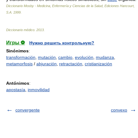
Diccionario Mosby - Medicina, Enfermería y Ciencias de la Salud, Ediciones Hancourt,
S.A
.
1999
.
Diccionario médico
.
2013
.
Игры ⚽
Нужно решить контрольную?
Sinónimos
:
transformación
,
mutación
,
cambio
,
evolución
,
mudanza
,
metamorfosis
/
abjuración
,
retractación
,
cristianización
Antónimos
:
apostasía
,
inmovilidad
convergente
convexo